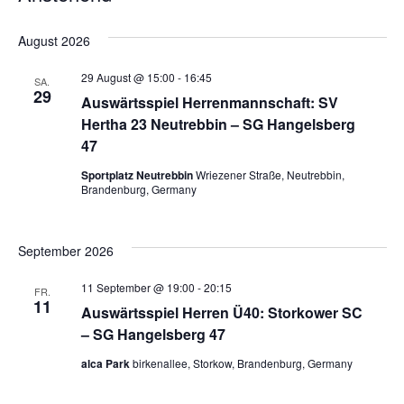
Such
Datum
Na
und
wählen.
August 2026
Ansic
29 August @ 15:00
-
16:45
SA.
29
Navig
Auswärtsspiel Herrenmannschaft: SV
Hertha 23 Neutrebbin – SG Hangelsberg
47
Sportplatz Neutrebbin
Wriezener Straße, Neutrebbin,
Brandenburg, Germany
September 2026
11 September @ 19:00
-
20:15
FR.
11
Auswärtsspiel Herren Ü40: Storkower SC
– SG Hangelsberg 47
alca Park
birkenallee, Storkow, Brandenburg, Germany