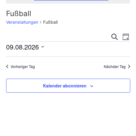
Fußball
Veranstaltungen
Fußball
Veran
Ve
Suche
Tag
09.08.2026
An
Such
Datum
Na
und
wählen.
Vorheriger Tag
Nächster Tag
Ansic
Navig
Kalender abonnieren