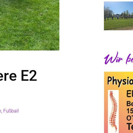
Wir be
ere E2
n
,
Fußball