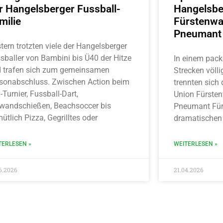
r Hangelsberger Fussball-
Hangelsbe
milie
Fürstenwa
Pneumant 
tern trotzten viele der Hangelsberger
sballer von Bambini bis Ü40 der Hitze
In einem pack
 trafen sich zum gemeinsamen
Strecken völl
sonabschluss. Zwischen Action beim
trennten sich
-Turnier, Fussball-Dart,
Union Fürsten
wandschießen, Beachsoccer bis
Pneumant Für
ütlich Pizza, Gegrilltes oder
dramatischen
TERLESEN »
WEITERLESEN »
6.2026
21.04.2026