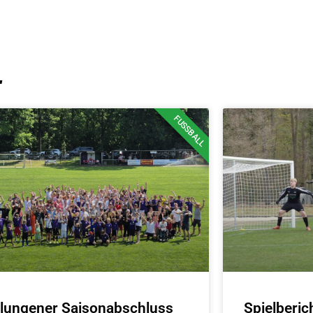
T
FUSSBALL
lungener Saisonabschluss
Spielberi