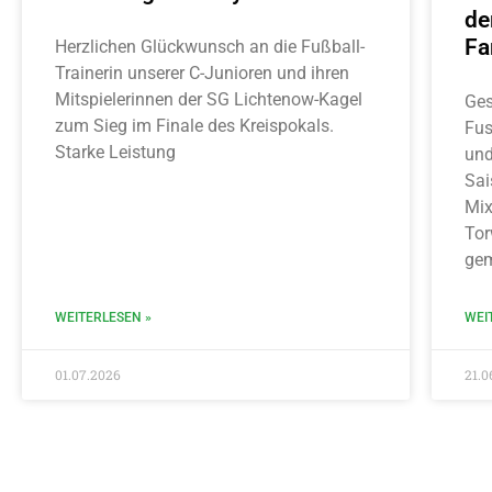
de
Fa
Herzlichen Glückwunsch an die Fußball-
Trainerin unserer C-Junioren und ihren
Mitspielerinnen der SG Lichtenow-Kagel
Ges
zum Sieg im Finale des Kreispokals.
Fus
Starke Leistung
und
Sai
Mix
Tor
gem
WEITERLESEN »
WEI
01.07.2026
21.0