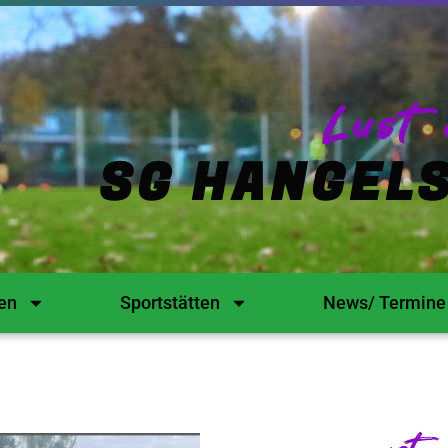
Lust 
SG HANGELS
en
Sportstätten
News/ Termine