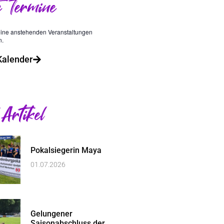
e Termine
eine anstehenden Veranstaltungen
n.
alender
 Artikel
Pokalsiegerin Maya
01.07.2026
Gelungener
Saisonabschluss der