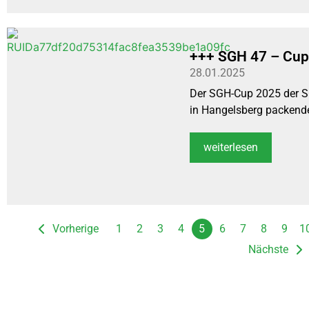
+++ SGH 47 – Cup e
28.01.2025
Der SGH-Cup 2025 der S
in Hangelsberg packende 
weiterlesen
Vorherige
1
2
3
4
5
6
7
8
9
1
Nächste