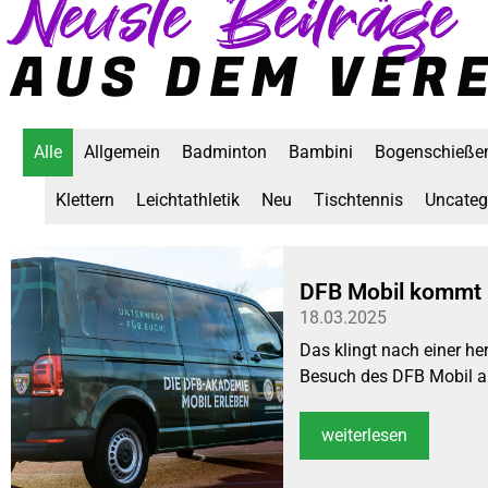
Neuste Beiträge
AUS DEM VER
Alle
Allgemein
Badminton
Bambini
Bogenschieße
Klettern
Leichtathletik
Neu
Tischtennis
Uncateg
DFB Mobil kommt 
18.03.2025
Das klingt nach einer he
Besuch des DFB Mobil a
weiterlesen