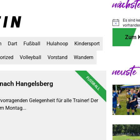
nächst
EIN
Es sind k
Hinweis
vorhande
Zum K
n
Dart
Fußball
Hulahoop
Kindersport
orized
Volleyball
Vorstand
Wandern
neuste
FUSSBALL
nach Hangelsberg
rvorragenden Gelegenheit für alle Trainer! Der
m Montag...