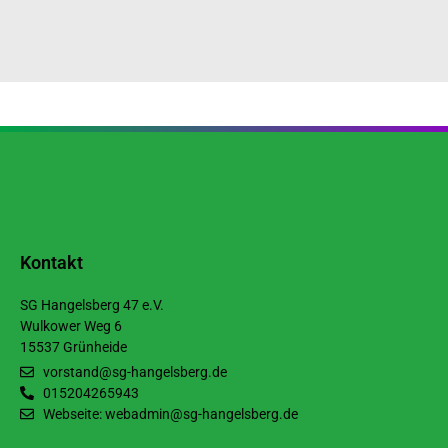
Kontakt
SG Hangelsberg 47 e.V.
Wulkower Weg 6
15537 Grünheide
vorstand@sg-hangelsberg.de
015204265943
Webseite: webadmin@sg-hangelsberg.de