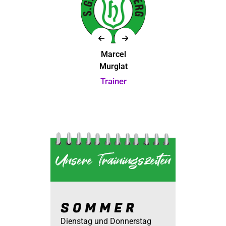
wird
Marcel
Maik
gesucht
Murglat
Galle
Physiotherapeutin
Trainer
Co-
Trainer /
Torwarttrainer
Unsere Trainingszeiten
SOMMER
Dienstag und Donnerstag