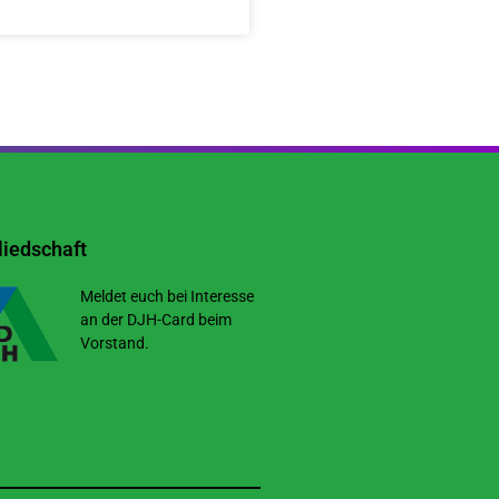
iedschaft
Meldet euch bei Interesse
an der DJH-Card beim
Vorstand.