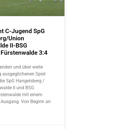
cht C-Jugend SpG
rg/Union
lde II-BSG
Fürstenwalde 3:4
enden und über weite
ig ausgeglichenen Spiel
 die SpG Hangelsberg /
walde II und BSG
stenwalde mit einem
 Ausgang. Von Beginn an