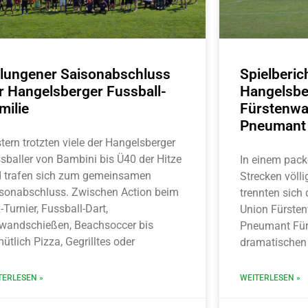
lungener Saisonabschluss
Spielberi
r Hangelsberger Fussball-
Hangelsbe
milie
Fürstenwa
Pneumant 
tern trotzten viele der Hangelsberger
sballer von Bambini bis Ü40 der Hitze
In einem pack
 trafen sich zum gemeinsamen
Strecken völl
sonabschluss. Zwischen Action beim
trennten sich
-Turnier, Fussball-Dart,
Union Fürsten
wandschießen, Beachsoccer bis
Pneumant Für
ütlich Pizza, Gegrilltes oder
dramatischen
TERLESEN »
WEITERLESEN »