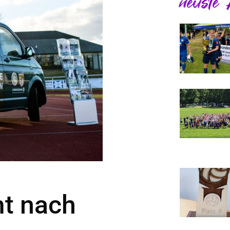
neuste 
t nach