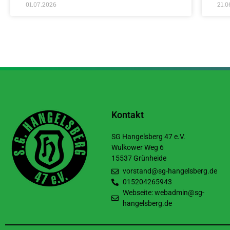
01.07.2026
21.0
Kontakt
SG Hangelsberg 47 e.V.
Wulkower Weg 6
15537 Grünheide
vorstand@sg-hangelsberg.de
015204265943
Webseite: webadmin@sg-
hangelsberg.de