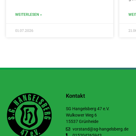
WEITERLESEN »
WEI
01.07.2026
21.0
Kontakt
SG Hangelsberg 47 e.V.
Wulkower Weg 6
15537 Grünheide
vorstand@sg-hangelsberg.de
015204265943