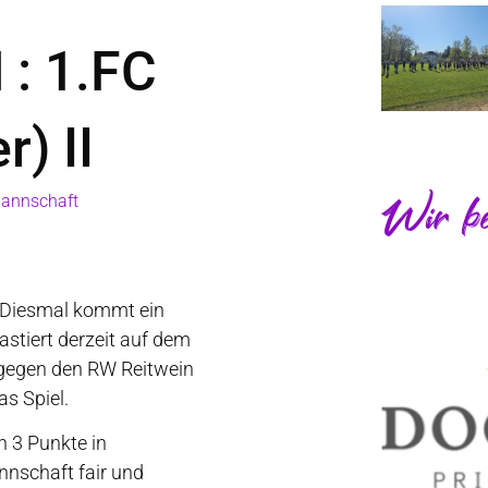
 : 1.FC
r) II
annschaft
Wir be
. Diesmal kommt ein
astiert derzeit auf dem
0 gegen den RW Reitwein
as Spiel.
n 3 Punkte in
nnschaft fair und