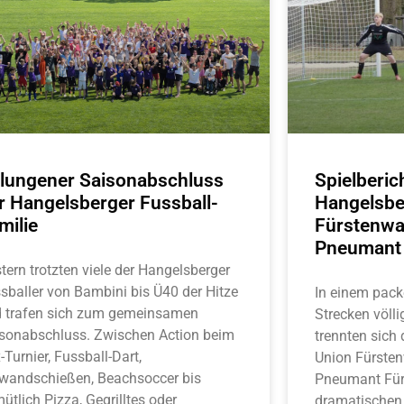
lungener Saisonabschluss
Spielberi
r Hangelsberger Fussball-
Hangelsbe
milie
Fürstenwa
Pneumant 
tern trotzten viele der Hangelsberger
sballer von Bambini bis Ü40 der Hitze
In einem pack
 trafen sich zum gemeinsamen
Strecken völl
sonabschluss. Zwischen Action beim
trennten sich
-Turnier, Fussball-Dart,
Union Fürsten
wandschießen, Beachsoccer bis
Pneumant Für
ütlich Pizza, Gegrilltes oder
dramatischen