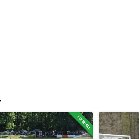
T
FUSSBALL