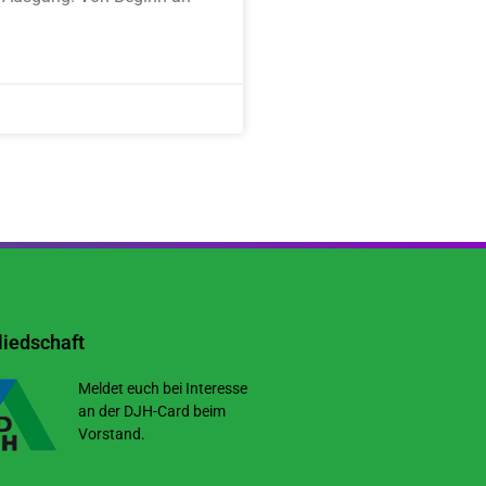
iedschaft
Meldet euch bei Interesse
an der DJH-Card beim
Vorstand.