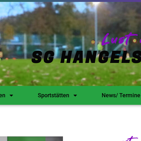
Lust 
SG HANGELS
en
Sportstätten
News/ Termine