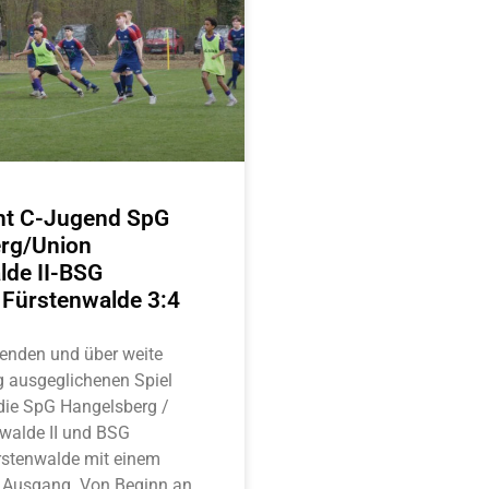
cht C-Jugend SpG
rg/Union
lde II-BSG
Fürstenwalde 3:4
enden und über weite
ig ausgeglichenen Spiel
 die SpG Hangelsberg /
walde II und BSG
stenwalde mit einem
 Ausgang. Von Beginn an